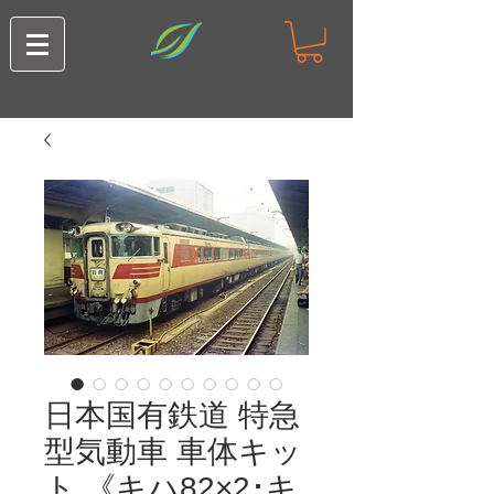
日本国有鉄道 特急
型気動車 車体キッ
ト 《キハ82×2･キ