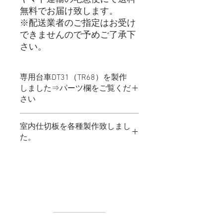
無料でお届け致します。
※配送業者のご指定はお受け
できませんので予めご了承下
さい。
専用台車DT31（TR68）を製作
しました⇒パーツ欄をご覧くだ
さい
室内仕切板を各種製作致しまし
た。
先頭車、中間車（普通車･グリーン
車）の全ての仕切板を忠実に模型化し
Contact Us
ました。窓ごしに見える仕切板は特急
車輌のイメージ
​お問い合わせ