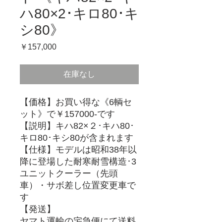
ハ80×2･キロ80･キ
シ80》
価
￥157,000
格
在庫なし
【価格】お買い得な《6輌セ
ット》で￥157000-です
【説明】キハ82×２･キハ80･
キロ80･キシ80が含まれます
【仕様】モデルは昭和38年以
降に登場した耐寒耐雪構造･3
ユニットクーラー（先頭
車）・サボ差し位置変更車で
す
【発送】
ヤマト運輸の宅急便にて送料